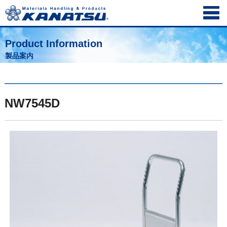
Product Information
製品案内
NW7545D