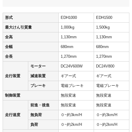
形式
EDH1000
EDH1500
最大けん引質量
1,000kg
1,500kg
全高
1,130mm
1,130mm
全幅
680mm
680mm
全長
1,270mm
1,270mm
モーター
DC24V600W
DC24V800
走行装置
減速装置
ギアー式
ギアー式
ブレーキ
電磁ブレーキ
電磁ブレーキ
制御装置
無段変速
無段変速
前進・後進
無段変速
無段変速
走行速度
無負荷
０~約3km/H
０~約3km/H
負荷
０~約2km/H
０~約2km/H