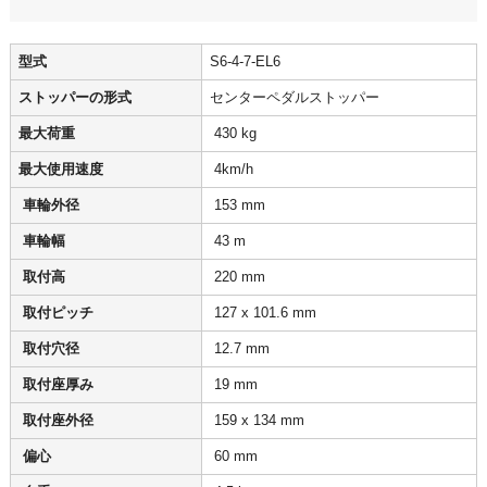
型式
S6-4-7-EL6
ストッパーの形式
センターペダルストッパー
最大荷重
430 kg
最大使用速度
4km/h
車輪外径
153 mm
車輪幅
43 m
取付高
220 mm
取付ピッチ
127 x 101.6 mm
取付穴径
12.7 mm
取付座厚み
19 mm
取付座外径
159 x 134 mm
偏心
60 mm