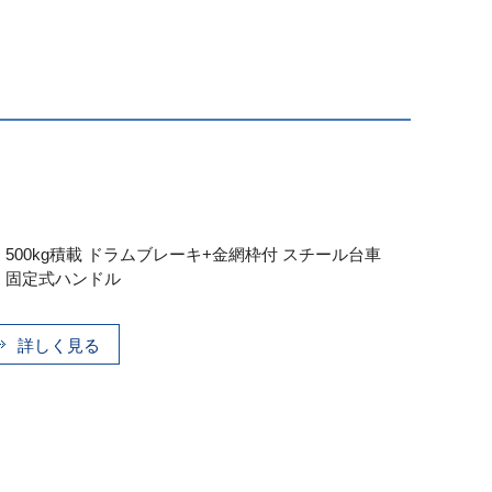
・500kg積載 ドラムブレーキ+金網枠付 スチール台車
・固定式ハンドル
詳しく見る