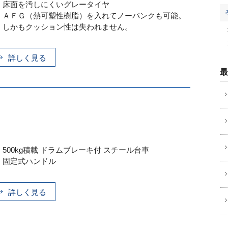
・床面を汚しにくいグレータイヤ
・ＡＦＧ（熱可塑性樹脂）を入れてノーパンクも可能。
しかもクッション性は失われません。
詳しく見る
最
・500kg積載 ドラムブレーキ付 スチール台車
・固定式ハンドル
詳しく見る